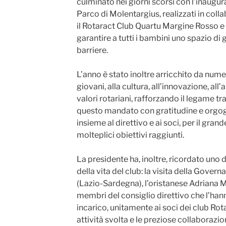
culminato nei giorni scorsi con l’inaugura
Parco di Molentargius, realizzati in colla
il Rotaract Club Quartu Margine Rosso e le
garantire a tutti i bambini uno spazio di
barriere.
L’anno è stato inoltre arricchito da nume
giovani, alla cultura, all’innovazione, al
valori rotariani, rafforzando il legame tra 
questo mandato con gratitudine e orgogl
insieme al direttivo e ai soci, per il gra
molteplici obiettivi raggiunti.
La presidente ha, inoltre, ricordato uno
della vita del club: la visita della Gover
(Lazio-Sardegna), l’oristanese Adriana M
membri del consiglio direttivo che l’han
incarico, unitamente ai soci dei club Rota
attività svolta e le preziose collaborazion