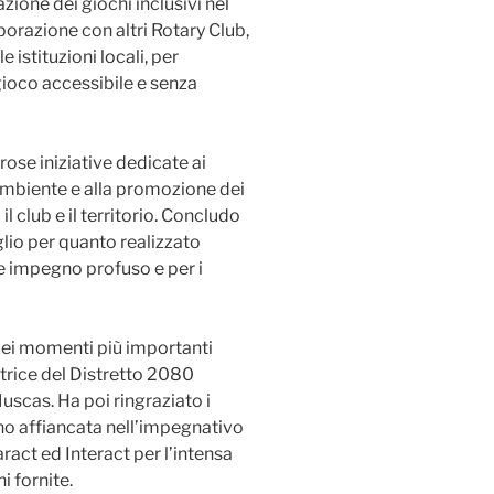
zione dei giochi inclusivi nel
borazione con altri Rotary Club,
 istituzioni locali, per
 gioco accessibile e senza
rose iniziative dedicate ai
l’ambiente e alla promozione dei
il club e il territorio. Concludo
io per quanto realizzato
nde impegno profuso e per i
 dei momenti più importanti
natrice del Distretto 2080
uscas. Ha poi ringraziato i
no affiancata nell’impegnativo
ract ed Interact per l’intensa
i fornite.