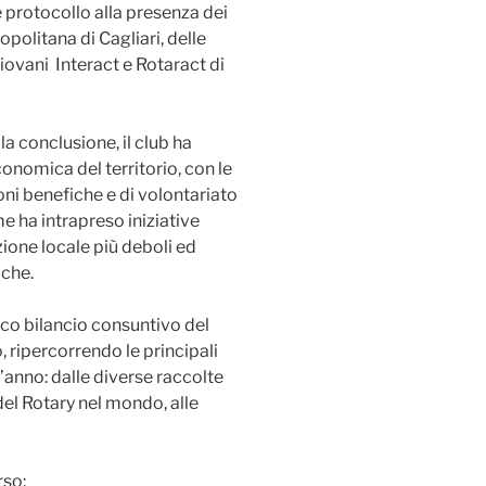
e protocollo alla presenza dei
politana di Cagliari, delle
giovani Interact e Rotaract di
la conclusione, il club ha
conomica del territorio, con le
oni benefiche e di volontariato
me ha intrapreso iniziative
zione locale più deboli ed
iche.
tico bilancio consuntivo del
 ripercorrendo le principali
l’anno: dalle diverse raccolte
del Rotary nel mondo, alle
rso: