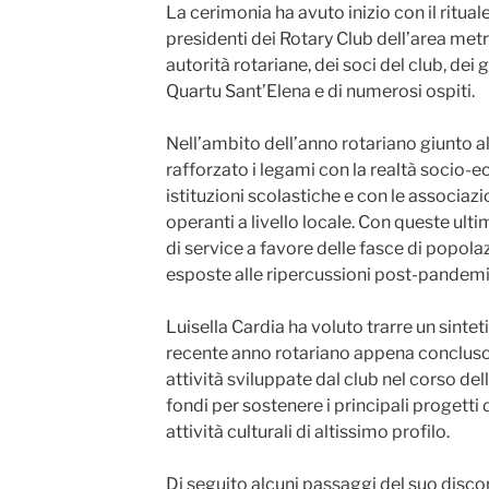
La cerimonia ha avuto inizio con il ritual
presidenti dei Rotary Club dell’area metro
autorità rotariane, dei soci del club, dei 
Quartu Sant’Elena e di numerosi ospiti.
Nell’ambito dell’anno rotariano giunto al
rafforzato i legami con la realtà socio-e
istituzioni scolastiche e con le associazi
operanti a livello locale. Con queste ulti
di service a favore delle fasce di popola
esposte alle ripercussioni post-pandem
Luisella Cardia ha voluto trarre un sinte
recente anno rotariano appena concluso,
attività sviluppate dal club nel corso del
fondi per sostenere i principali progetti 
attività culturali di altissimo profilo.
Di seguito alcuni passaggi del suo disco