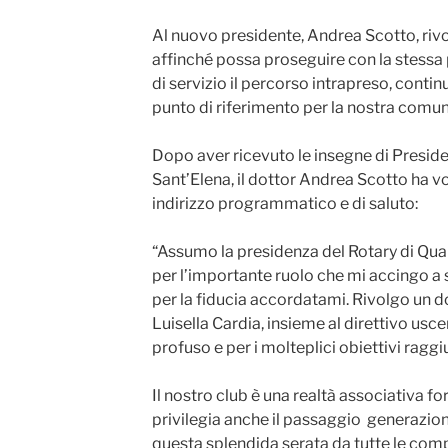
Al nuovo presidente, Andrea Scotto, rivol
affinché possa proseguire con la stessa 
di servizio il percorso intrapreso, conti
punto di riferimento per la nostra comun
Dopo aver ricevuto le insegne di Preside
Sant’Elena, il dottor Andrea Scotto ha v
indirizzo programmatico e di saluto:
“Assumo la presidenza del Rotary di Qu
per l’importante ruolo che mi accingo a s
per la fiducia accordatami. Rivolgo un 
Luisella Cardia, insieme al direttivo usc
profuso e per i molteplici obiettivi raggiu
Il nostro club è una realtà associativa f
privilegia anche il passaggio generazion
questa splendida serata da tutte le comp