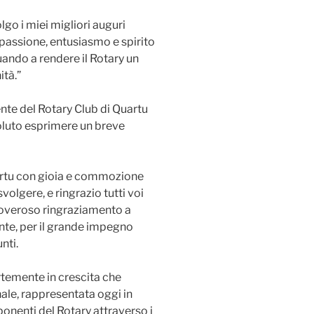
go i miei migliori auguri
passione, entusiasmo e spirito
nuando a rendere il Rotary un
ità.”
nte del Rotary Club di Quartu
oluto esprimere un breve
artu con gioia e commozione
volgere, e ringrazio tutti voi
doveroso ringraziamento a
ente, per il grande impegno
nti.
ortemente in crescita che
ale, rappresentata oggi in
onenti del Rotary attraverso i