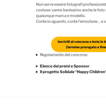
Non serve essere fotografi professionis
costose: vanno benissimo anche le foto sc
qualunque marca e modello.
Conta lo sguardo, conta l’emozione… e s
Iscriviti al concorso e invia le 
(termine prorogato a fi
Regolamento del concorso
Elenco dei premi e Sponsor
Il progetto Solidale “Happy Children