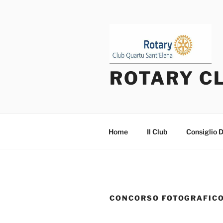
Salta
al
contenuto
ROTARY C
Home
Il Club
Consiglio D
CONCORSO FOTOGRAFICO