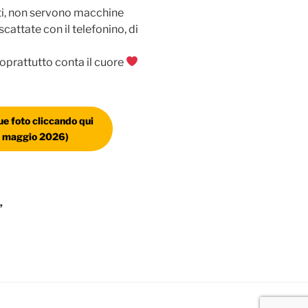
ti, non servono macchine
attate con il telefonino, di
oprattutto conta il cuore
tue foto cliccando qui
ne maggio 2026)
”