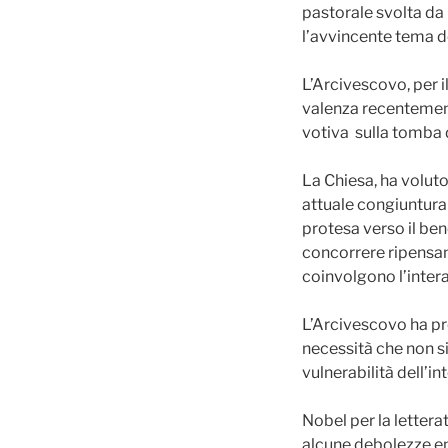
pastorale svolta da
l’avvincente tema d
L’Arcivescovo, per i
valenza recentement
votiva sulla tomba 
La Chiesa, ha volut
attuale congiuntura
protesa verso il ben
concorrere ripensan
coinvolgono l’inter
L’Arcivescovo ha pr
necessità che non s
vulnerabilità dell’i
Nobel per la lettera
alcune debolezze em