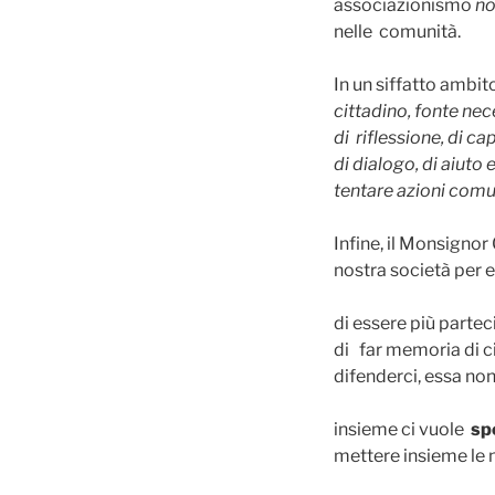
associazionismo
no
nelle comunità.
In un siffatto ambit
cittadino, fonte ne
di riflessione, di c
di dialogo, di aiut
tentare azioni comu
Infine, il Monsignor
nostra società per e
di essere più partec
di far memoria di c
difenderci, essa non
insieme ci vuole
sp
mettere insieme le 