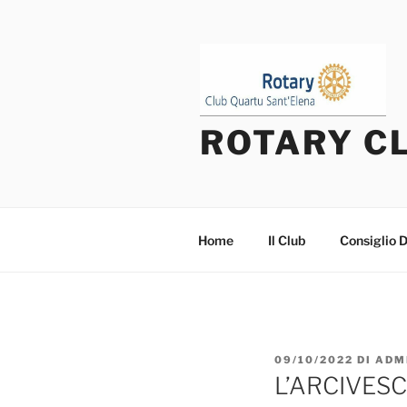
Salta
al
contenuto
ROTARY C
Home
Il Club
Consiglio D
PUBBLICATO
09/10/2022
DI
ADM
IL
L’ARCIVES