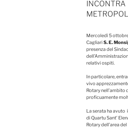
INCONTRA 
METROPOLI
Mercoledì 5 ottobre
Cagliari
S. E. Mons
presenza del Sindac
dell’Amministrazione
relativi ospiti.
In particolare, ent
vivo apprezzamento p
Rotary nell’ambito d
proficuamente molte
La serata ha avuto in
di Quartu Sant’ Elen
Rotary dell’area de