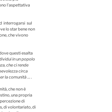
ono l’aspettativa
ad interrogarsi sul
dove lo star bene non
sone, che vivono
dove questi esalta
dividui in un popolo
za, che ci rende
apevolezza circa
 per la comunità
… .
nità, che non è
stino, una propria
 percezione di
, di volontariato, di