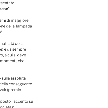
resentato
Paese
”.
 temi di maggiore
ione della lampada
tà.
maticità della
re) è da sempre
o, a cui si deve
i momenti, che
 sulla assoluta
 della conseguente
rczuk (premio
a posto l’accento su
ocietà più