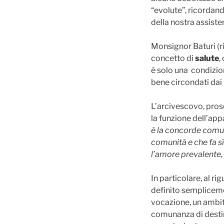
“evolute”, ricordand
della nostra assiste
Monsignor Baturi (r
concetto di
salute
,
è solo una condizio
bene circondati dai 
L’arcivescovo, pros
la funzione dell’ap
è la concorde comuna
comunità e che fa sì
l’amore prevalente, c
In particolare, al r
definito sempliceme
vocazione, un ambito
comunanza di destino,