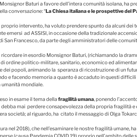
 Monsignor Baturi a favore dell’intera comunità isolana, ha p
ella conversazione: “
La Chiesa italiana e le prospettive del 
l proprio intervento, ha voluto prendere spunto da alcuni dei
e emersi ad ASSISI, in occasione della tradizionale accens
di San Francesco, da parte degli amministratori delle comuni
o ricordare in esordio Monsignor Baturi, (richiamando la dram
 di ordine politico-militare, sanitario, economico ed alimenta
e dei popoli, animando la speranza di ricostruzione di un futur
do e facendo memoria a quanto è accaduto in questi difficil
a umanità mondiale.
eso in esame il tema della
fragilità umana
, ponendo l’accento
i debba mai perdere consapevolezza della propria fragilità e
ntera società; al riguardo, ha citato il messaggio di Olga Toka
tura nel 2018), che nell’esaminare le nostre fragilità umane, h
erse (causa Pandemia COVID 19) proprio nell’ambito delle s