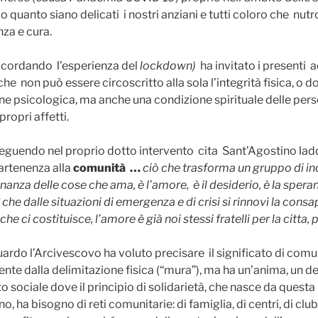
o quanto siano delicati i nostri anziani e tutti coloro che nutr
nza e cura.
icordando l’esperienza del
lockdown)
ha invitato i presenti 
 che non può essere circoscritto alla sola l’integrità fisica, o 
ne psicologica, ma anche una condizione spirituale delle per
propri affetti.
eguendo nel proprio dotto intervento cita Sant’Agostino lad
partenenza alla
comunità …
ciò che trasforma un gruppo di in
nza delle cose che ama, è l’amore, è il desiderio, è la speran
 che dalle situazioni di emergenza e di crisi si rinnovi la cons
he ci costituisce, l’amore è già noi stessi fratelli per la citta,
iguardo l’Arcivescovo ha voluto precisare il significato di comu
nte dalla delimitazione fisica (“mura”), ma ha un’anima, un de
 sociale dove il principio di solidarietà, che nasce da questa
 ha bisogno di reti comunitarie: di famiglia, di centri, di clubs