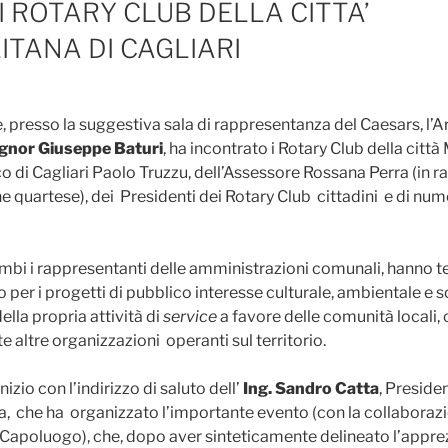
I ROTARY CLUB DELLA CITTA’
TANA DI CAGLIARI
, presso la suggestiva sala di rappresentanza del Caesars, l’
ignor Giuseppe Baturi
, ha incontrato i Rotary Club della città
o di Cagliari Paolo Truzzu, dell’Assessore Rossana Perra (in 
 quartese), dei Presidenti dei Rotary Club cittadini e di nume
rambi i rappresentanti delle amministrazioni comunali, hanno 
er i progetti di pubblico interesse culturale, ambientale e so
ella propria attività di
service
a favore delle comunità locali
 altre organizzazioni operanti sul territorio.
izio con l’indirizzo di saluto dell’
Ing. Sandro Catta
, Preside
a, che ha organizzato l’importante evento (con la collaborazi
l Capoluogo), che, dopo aver sinteticamente delineato l’appr