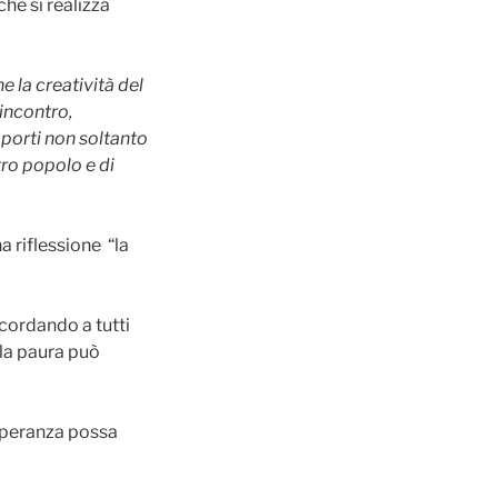
he si realizza
 la creatività del
incontro,
apporti non soltanto
tro popolo e di
a riflessione “la
icordando a tutti
la paura può
 speranza possa