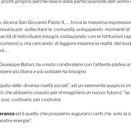
 profit
, proprio perché nasce dalla partecipazione dell’uomo c
o, diceva San Giovanni Paolo II, …
trova la massima espressione
cessaria per sollecitare le comunità, sviluppando momenti di 
apacità di individuare bisogni, instaurando con le Istituzioni r
o economico, ma cercando di leggere insieme la realtà del nos
ni
… .
 Giuseppe Baturi, ha voluto condividere con l’attenta platea un
ssere più libera e più solidale ha bisogno
ipata nelle diverse realtà sociali”, ed un veemente auspicio (r
iò che abbiamo vissuto per immaginare un nuovo futuro): “se 
 può costruire; per costruire
eranza
ed è quello che possiamo augurarci certi che solo la
nostre energie”.